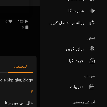
شھرت گاہ
0
123
پوائنٹس حاصل کریں۔
0
اسٹور
براؤز کریں۔
خریدا گیا۔
تفصیل
تقریبات
ie Shpigler, Ziggy
تقریبات
#
آپ کی موسیقی
حال ہی میں سنا