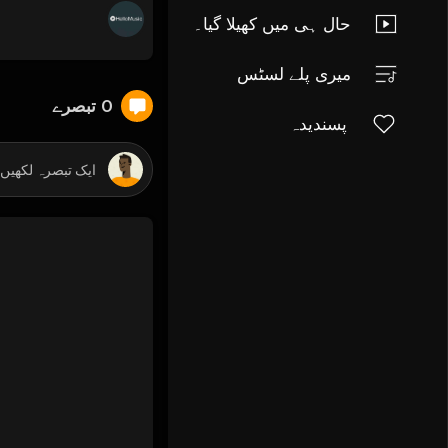
حال ہی میں کھیلا گیا۔
میری پلے لسٹس
0 تبصرے
پسندیدہ