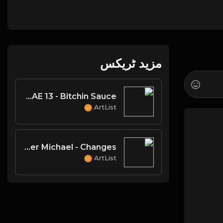
مزید ٹریکس
CHAE 13 - Bitchin Sauce
ArtList
Oliver Michael - Changes
ArtList