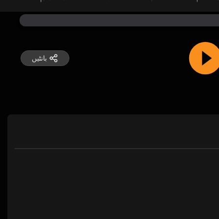
بانٹیں