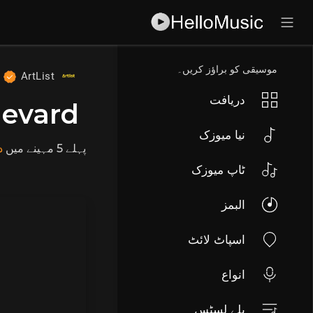
موسیقی کو براؤز کریں۔
ArtList
دریافت
levard
نیا میوزک
پہلے 5 مہینے
میں
د
ٹاپ میوزک
البمز
اسپاٹ لائٹ
انواع
پلے لسٹس