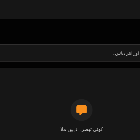
کوئی تبصرہ نہیں ملا