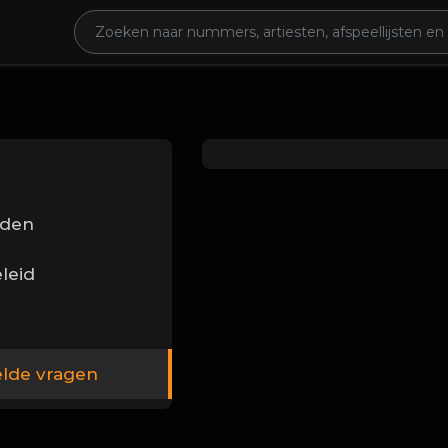
rden
leid
elde vragen