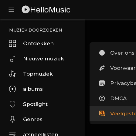
MUZIEK DOORZOEKEN
Ontdekken
Over ons
Nieuwe muziek
Voorwaa
Topmuziek
Privacybe
albums
DMCA
Spotlight
Veelgest
Genres
afspeellijsten