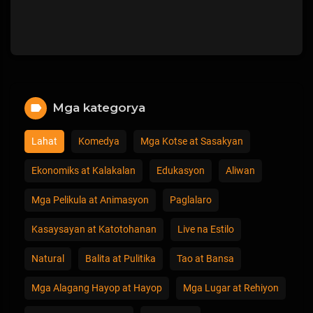
Mga kategorya
Lahat
Komedya
Mga Kotse at Sasakyan
Ekonomiks at Kalakalan
Edukasyon
Aliwan
Mga Pelikula at Animasyon
Paglalaro
Kasaysayan at Katotohanan
Live na Estilo
Natural
Balita at Pulitika
Tao at Bansa
Mga Alagang Hayop at Hayop
Mga Lugar at Rehiyon