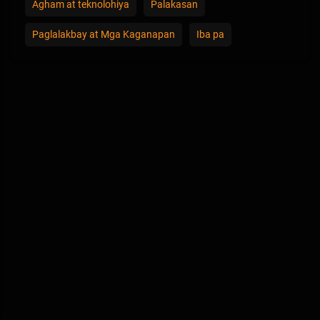
Agham at teknolohiya
Palakasan
Paglalakbay at Mga Kaganapan
Iba pa