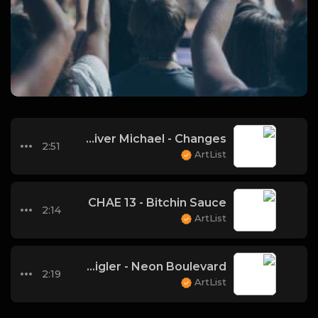
Oliver Michael - Changes
2:51
ArtList
CHAE 13 - Bitchin Sauce
2:14
ArtList
Roie Shpigler - Neon Boulevard
2:19
ArtList